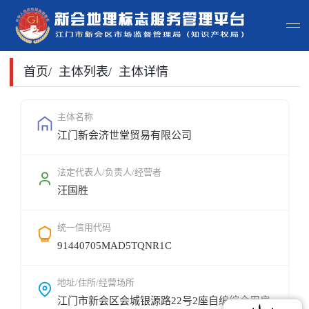
首页
首页
/
主体列表
/
主体详情
主体查询
主体名称
江门新会济世堂贸易有限公司
政策法规
申请指南
法定代表人/负责人/经营者
汪国胜
地标常识
统一信用代码
地标地图
91440705MAD5TQNR1C
用户登录
地址/住所/经营场所
江门市新会区会城银源路22号2座自编综合用房