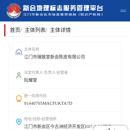
首页
首页
/
主体列表
/
主体详情
主体查询
主体名称
江门市瑞致堂新会陈皮有限公司
政策法规
申请指南
法定代表人/负责人/经营者
阮耀堂
地标常识
统一信用代码
地标地图
91440705MACFUKTA7D
用户登录
地址/住所/经营场所
江门市新会区今古洲经济开发区E07-3-1A地块