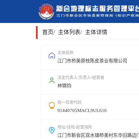
首页
/
主体列表
/
主体详情
主体名称
江门市桥美原枝陈皮茶业有限公司
法定代表人/负责人/经营者
林锦钧
统一信用代码
91440705MACL9UL610
地址/住所/经营场所
江门市新会区双水镇桥美村东华旧路边门