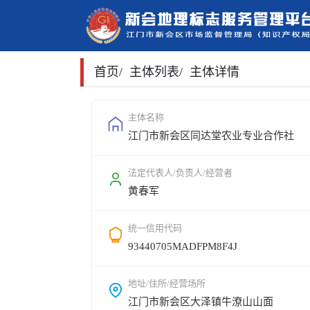
首页
/
主体列表
/
主体详情
主体名称
江门市新会区同达堂农业专业合作社
法定代表人/负责人/经营者
黄春军
统一信用代码
93440705MADFPM8F4J
地址/住所/经营场所
江门市新会区大泽镇牛潦山山面