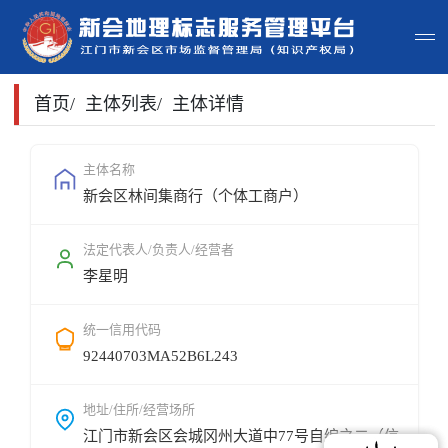
首页
首页
/
主体列表
/
主体详情
主体查询
主体名称
新会区林间集商行（个体工商户）
政策法规
申请指南
法定代表人/负责人/经营者
李星明
地标常识
统一信用代码
地标地图
92440703MA52B6L243
用户登录
地址/住所/经营场所
江门市新会区会城冈州大道中77号自编之二（信