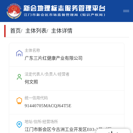
首页
首页
/
主体列表
/
主体详情
主体查询
主体名称
广东三片红健康产业有限公司
政策法规
申请指南
法定代表人/负责人/经营者
何文照
地标常识
统一信用代码
地标地图
91440705MACQJ64T5E
用户登录
地址/住所/经营场所
江门市新会区今古洲工业开发区E03-2号（厂