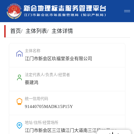
首页
首页
/
主体列表
/
主体详情
主体查询
主体名称
江门市新会区玖福堂茶业有限公司
政策法规
申请指南
法定代表人/负责人/经营者
蔡建鸿
地标常识
统一信用代码
地标地图
91440705MADK15P15Y
用户登录
地址/住所/经营场所
江门市新会区三江镇江门大道南三江段38号(1#