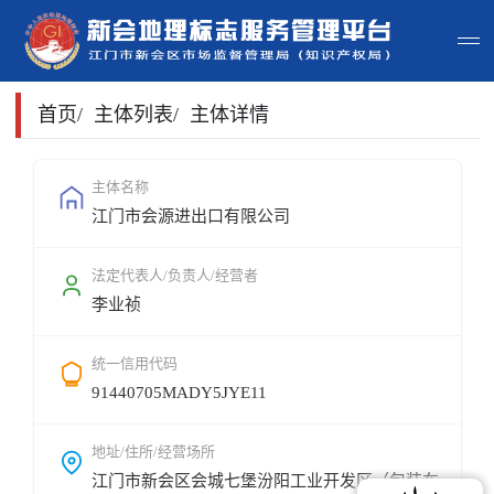
首页
首页
/
主体列表
/
主体详情
主体查询
主体名称
江门市会源进出口有限公司
政策法规
申请指南
法定代表人/负责人/经营者
李业祯
地标常识
统一信用代码
地标地图
91440705MADY5JYE11
用户登录
地址/住所/经营场所
江门市新会区会城七堡汾阳工业开发区（包装车