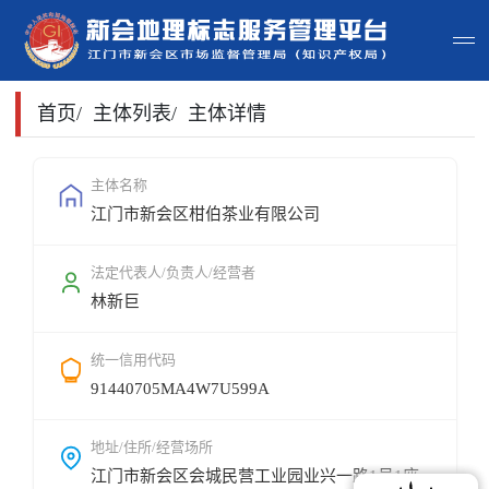
首页
首页
/
主体列表
/
主体详情
主体查询
主体名称
江门市新会区柑伯茶业有限公司
政策法规
申请指南
法定代表人/负责人/经营者
林新巨
地标常识
统一信用代码
地标地图
91440705MA4W7U599A
用户登录
地址/住所/经营场所
江门市新会区会城民营工业园业兴一路1号1座