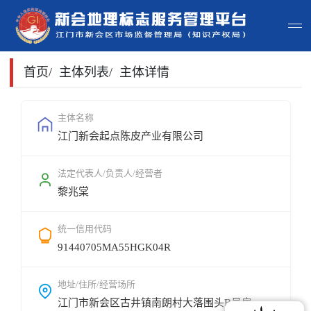
首页
首页
/
主体列表
/
主体详情
主体查询
主体名称
江门新会起点陈皮产业有限公司
政策法规
申请指南
法定代表人/负责人/经营者
黎兆棠
地标常识
统一信用代码
地标地图
91440705MA55HGK04R
用户登录
地址/住所/经营场所
江门市新会区古井镇南朗村大落围头B号房