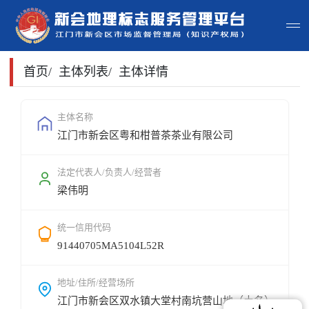
首页
首页
/
主体列表
/
主体详情
主体查询
主体名称
江门市新会区粤和柑普茶茶业有限公司
政策法规
申请指南
法定代表人/负责人/经营者
梁伟明
地标常识
统一信用代码
地标地图
91440705MA5104L52R
用户登录
地址/住所/经营场所
江门市新会区双水镇大堂村南坑营山地（土名）