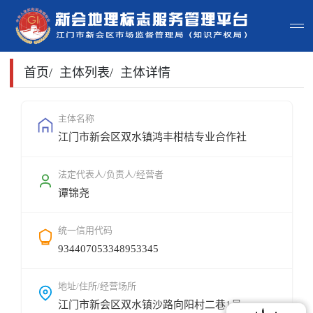
首页
首页
/
主体列表
/
主体详情
主体查询
主体名称
江门市新会区双水镇鸿丰柑桔专业合作社
政策法规
申请指南
法定代表人/负责人/经营者
谭锦尧
地标常识
统一信用代码
地标地图
934407053348953345
用户登录
地址/住所/经营场所
江门市新会区双水镇沙路向阳村二巷1号