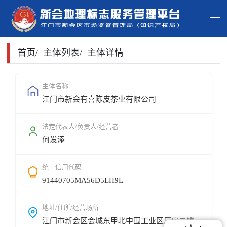
首页
首页
/
主体列表
/
主体详情
主体查询
主体名称
江门市新会有喜陈皮茶业有限公司
政策法规
申请指南
法定代表人/负责人/经营者
何发添
地标常识
统一信用代码
地标地图
91440705MA56D5LH9L
用户登录
地址/住所/经营场所
江门市新会区会城东甲北中围工业区厂房二楼