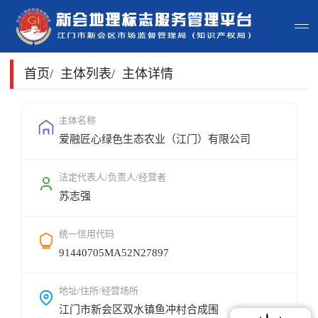
首页
首页
/
主体列表
/
主体详情
主体查询
主体名称
爱融匠心绿色生态农业（江门）有限公司
政策法规
申请指南
法定代表人/负责人/经营者
苏志强
地标常识
统一信用代码
地标地图
91440705MA52N27897
用户登录
地址/住所/经营场所
江门市新会区双水镇鱼冲村合成围