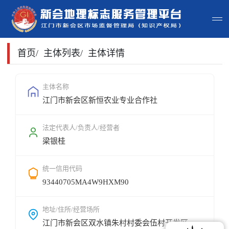
首页
首页
/
主体列表
/
主体详情
主体查询
主体名称
江门市新会区新恒农业专业合作社
政策法规
申请指南
法定代表人/负责人/经营者
梁银桂
地标常识
统一信用代码
地标地图
93440705MA4W9HXM90
用户登录
地址/住所/经营场所
江门市新会区双水镇朱村村委会伍村开发区