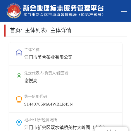
首页
首页
/
主体列表
/
主体详情
主体查询
主体名称
江门市美合茶业有限公司
政策法规
申请指南
法定代表人/负责人/经营者
谢悦亮
地标常识
统一信用代码
地标地图
91440705MA4WBLR45N
用户登录
地址/住所/经营场所
江门市新会区双水镇桥美村大岭围（土名）