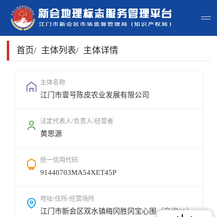
首页
首页
/
主体列表
/
主体详情
主体查询
主体名称
江门市壹号陈皮农业发展有限公司
政策法规
申请指南
法定代表人/负责人/经营者
黄思源
地标常识
统一信用代码
地标地图
91440703MA54XET45P
用户登录
地址/住所/经营场所
江门市新会区双水镇梅冈胜冈宝心围（自编01）