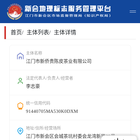
首页
首页
/
主体列表
/
主体详情
主体查询
主体名称
江门市新侨贵陈皮茶业有限公司
政策法规
申请指南
法定代表人/负责人/经营者
李志豪
地标常识
统一信用代码
地标地图
91440705MA530K0DXM
用户登录
地址/住所/经营场所
江门市新会区会城茶坑村委会龙湾新路39号