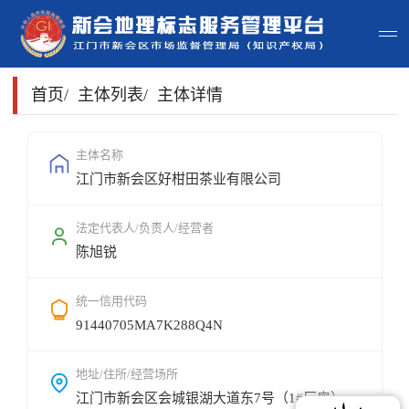
首页
首页
/
主体列表
/
主体详情
主体查询
主体名称
江门市新会区好柑田茶业有限公司
政策法规
申请指南
法定代表人/负责人/经营者
陈旭锐
地标常识
统一信用代码
地标地图
91440705MA7K288Q4N
用户登录
地址/住所/经营场所
江门市新会区会城银湖大道东7号（1#厂房）