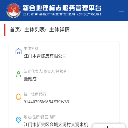
首页
首页
/
主体列表
/
主体详情
主体查询
主体名称
江门木青陈皮有限公司
政策法规
申请指南
法定代表人/负责人/经营者
聂耀成
地标常识
统一信用代码
地标地图
91440705MA54E39W33
用户登录
地址/住所/经营场所
江门市新会区会城大洞村大洞米机