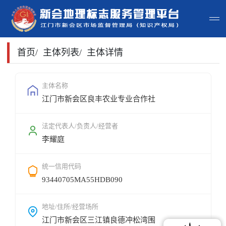
首页
首页
/
主体列表
/
主体详情
主体查询
主体名称
江门市新会区良丰农业专业合作社
政策法规
申请指南
法定代表人/负责人/经营者
李耀庭
地标常识
统一信用代码
地标地图
93440705MA55HDB090
用户登录
地址/住所/经营场所
江门市新会区三江镇良德冲松湾围