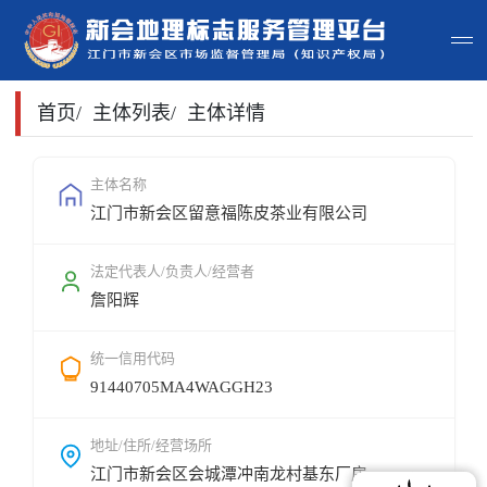
首页
首页
/
主体列表
/
主体详情
主体查询
主体名称
江门市新会区留意福陈皮茶业有限公司
政策法规
申请指南
法定代表人/负责人/经营者
詹阳辉
地标常识
统一信用代码
地标地图
91440705MA4WAGGH23
用户登录
地址/住所/经营场所
江门市新会区会城潭冲南龙村基东厂房