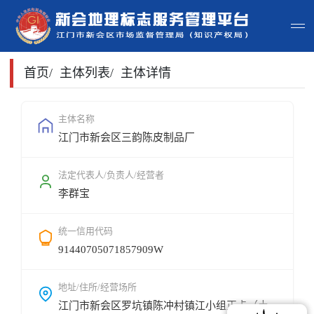
首页
首页
/
主体列表
/
主体详情
主体查询
主体名称
江门市新会区三韵陈皮制品厂
政策法规
申请指南
法定代表人/负责人/经营者
李群宝
地标常识
统一信用代码
地标地图
91440705071857909W
用户登录
地址/住所/经营场所
江门市新会区罗坑镇陈冲村镇江小组正卡（土