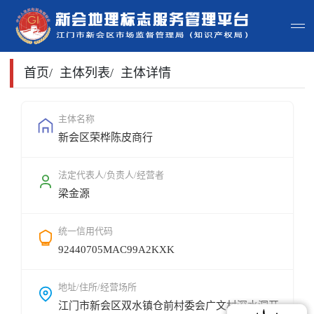
首页
首页
/
主体列表
/
主体详情
主体查询
主体名称
新会区荣桦陈皮商行
政策法规
申请指南
法定代表人/负责人/经营者
梁金源
地标常识
统一信用代码
地标地图
92440705MAC99A2KXK
用户登录
地址/住所/经营场所
江门市新会区双水镇仓前村委会广文村深水洞开