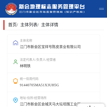
首页
首页
/
主体列表
/
主体详情
主体查询
主体名称
江门市新会区宝祥号陈皮茶业有限公司
政策法规
申请指南
法定代表人/负责人/经营者
林明铁
地标常识
统一信用代码
地标地图
91440705MA51X3UH5G
用户登录
地址/住所/经营场所
江门市新会区会城天马大坛坦围工业区