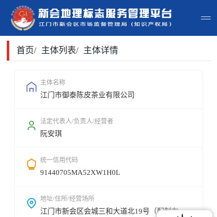
首页
首页
/
主体列表
/
主体详情
主体查询
主体名称
江门市御泰陈皮茶业有限公司
政策法规
申请指南
法定代表人/负责人/经营者
阮安琪
地标常识
统一信用代码
地标地图
91440705MA52XW1H0L
用户登录
地址/住所/经营场所
江门市新会区会城三和大道北19号（配制车