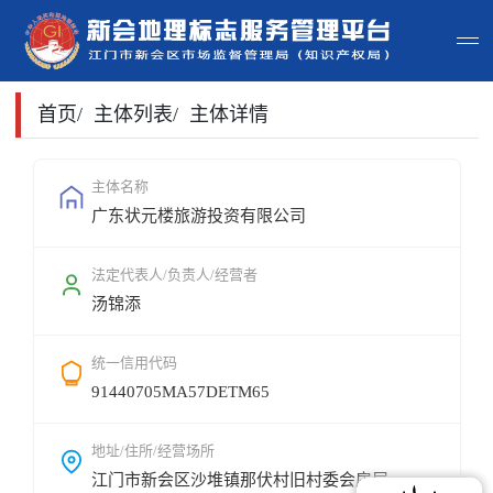
首页
首页
/
主体列表
/
主体详情
主体查询
主体名称
广东状元楼旅游投资有限公司
政策法规
申请指南
法定代表人/负责人/经营者
汤锦添
地标常识
统一信用代码
地标地图
91440705MA57DETM65
用户登录
地址/住所/经营场所
江门市新会区沙堆镇那伏村旧村委会房屋