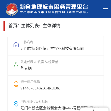
首页
首页
/
主体列表
/
主体详情
主体查询
主体名称
江门市新会区陈汇堂农业科技有限公司
政策法规
申请指南
法定代表人/负责人/经营者
陈素娟
地标常识
统一信用代码
地标地图
91440705MABT4RUD6J
用户登录
地址/住所/经营场所
江门市新会区会城新会大道中45号碧华园9座104