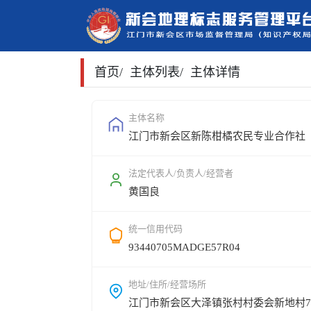
首页
/
主体列表
/
主体详情
主体名称
江门市新会区新陈柑橘农民专业合作社
法定代表人/负责人/经营者
黄国良
统一信用代码
93440705MADGE57R04
地址/住所/经营场所
江门市新会区大泽镇张村村委会新地村