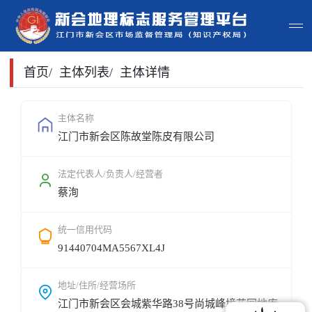
首页
首页
/
主体列表
/
主体详情
主体查询
主体名称
江门市新会区陈故堂陈皮有限公司
政策法规
申请指南
法定代表人/负责人/经营者
蔡洵
地标常识
统一信用代码
地标地图
91440704MA5567XL4J
用户登录
地址/住所/经营场所
江门市新会区会城紫华路38号尚城峰境花园地库