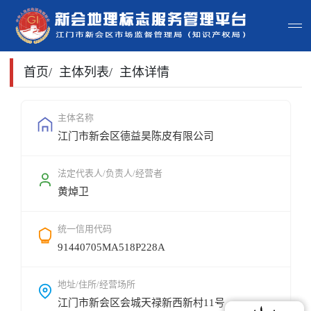
首页
首页
/
主体列表
/
主体详情
主体查询
主体名称
江门市新会区德益昊陈皮有限公司
政策法规
申请指南
法定代表人/负责人/经营者
黄焯卫
地标常识
统一信用代码
地标地图
91440705MA518P228A
用户登录
地址/住所/经营场所
江门市新会区会城天禄新西新村11号