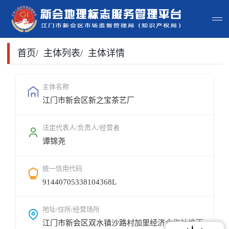
首页
首页
/
主体列表
/
主体详情
主体查询
主体名称
江门市新会区新之宝茶艺厂
政策法规
申请指南
法定代表人/负责人/经营者
谭锦尧
地标常识
统一信用代码
地标地图
91440705338104368L
用户登录
地址/住所/经营场所
江门市新会区双水镇沙路村加里经济合作社堆下