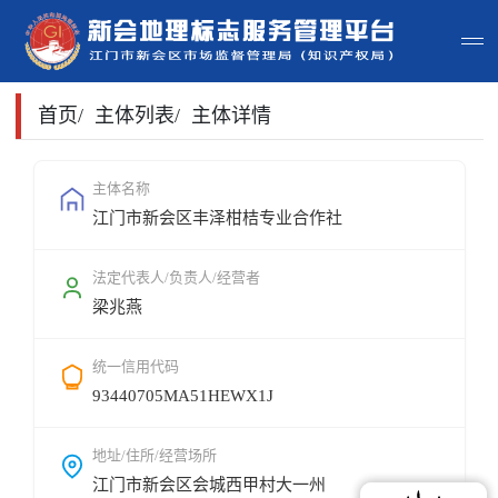
首页
首页
/
主体列表
/
主体详情
主体查询
主体名称
江门市新会区丰泽柑桔专业合作社
政策法规
申请指南
法定代表人/负责人/经营者
梁兆燕
地标常识
统一信用代码
地标地图
93440705MA51HEWX1J
用户登录
地址/住所/经营场所
江门市新会区会城西甲村大一州