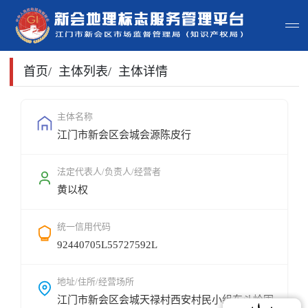
首页
首页
/
主体列表
/
主体详情
主体查询
主体名称
江门市新会区会城会源陈皮行
政策法规
申请指南
法定代表人/负责人/经营者
黄以权
地标常识
统一信用代码
地标地图
92440705L55727592L
用户登录
地址/住所/经营场所
江门市新会区会城天禄村西安村民小组东斗岭围