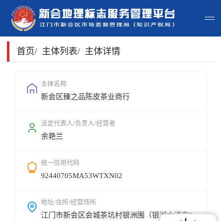
首页
首页
/
主体列表
/
主体详情
主体查询
主体名称
新会区臻之品陈皮茶业商行
政策法规
申请指南
法定代表人/负责人/经营者
余艳兰
地标常识
统一信用代码
地标地图
92440705MA53WTXN02
用户登录
地址/住所/经营场所
江门市新会区会城茶坑村银洲围（银湖大道东9