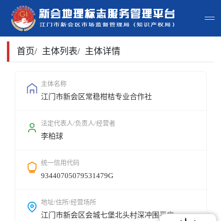
首页
首页
/
主体列表
/
主体详情
主体查询
主体名称
江门市新会区常稳柑桔专业合作社
政策法规
申请指南
法定代表人/负责人/经营者
李柏球
地标常识
统一信用代码
地标地图
93440705079531479G
用户登录
地址/住所/经营场所
江门市新会区会城七堡北头村深冲围平房